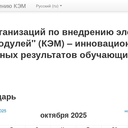
рению КЭМ
Русский ‎(ru)‎
ганизаций по внедрению э
одулей" (КЭМ) – инновацио
ных результатов обучающих
дарь
025
н
октября 2025